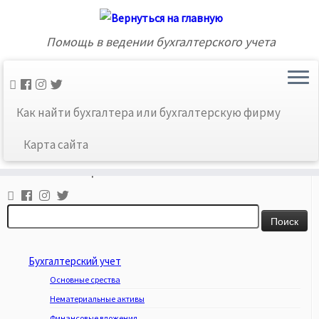
Помощь в ведении бухгалтерского учета
Главная
»
Карта сайта
»
Без рубрики
»
Первичные
Как найти бухгалтера или бухгалтерскую фирму
учетные документы по учету расчетов с применением
ККМ
Карта сайта
Ссылки соцсетей
Найти:
Бухгалтерский учет
Основные срества
Нематериальные активы
Финансовые вложения