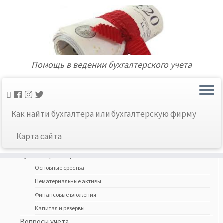
Помощь в ведении бухгалтерского учета
Главная
»
Карта сайта
»
Без рубрики
»
Контакты
Ссылки соцсетей
Как найти бухгалтера или бухгалтерскую фирму
Найти:
Карта сайта
Бухгалтерский учет
Основные срества
Нематериальные активы
Финансовые вложения
Капитал и резервы
Вопросы учета