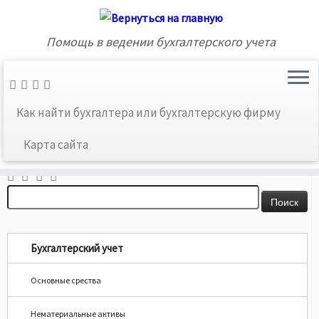
Помощь в ведении бухгалтерского учета
Главная
»
Карта сайта
»
Без рубрики
»
Обзор последних
Как найти бухгалтера или бухгалтерскую фирму
новостей бухгалтерского учета
Карта сайта
Ссылки соцсетей
Найти:
Бухгалтерский учет
Основные срества
Нематериальные активы