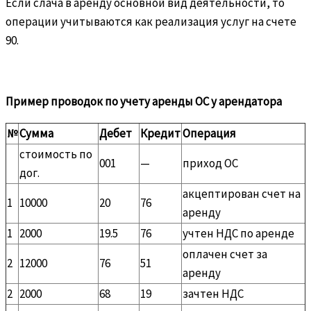
Если слача в аренду основной вид деятельности, то
операции учитываются как реализация услуг на счете
90.
Пример проводок по учету аренды ОС у арендатора
№
Сумма
Дебет
Кредит
Операция
стоимость по
001
—
приход ОС
дог.
акцептирован счет на
1
10000
20
76
аренду
1
2000
19.5
76
учтен НДС по аренде
оплачен счет за
2
12000
76
51
аренду
2
2000
68
19
зачтен НДС