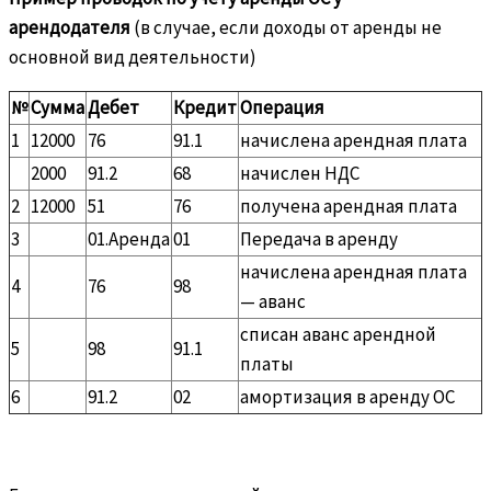
арендодателя
(в случае, если доходы от аренды не
основной вид деятельности)
№
Сумма
Дебет
Кредит
Операция
1
12000
76
91.1
начислена арендная плата
2000
91.2
68
начислен НДС
2
12000
51
76
получена арендная плата
3
01.Аренда
01
Передача в аренду
начислена арендная плата
4
76
98
— аванс
списан аванс арендной
5
98
91.1
платы
6
91.2
02
амортизация в аренду ОС