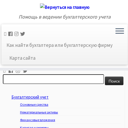
Помощь в ведении бухгалтерского учета
Главная
»
Карта сайта
»
Без рубрики
»
Отчет о
Как найти бухгалтера или бухгалтерскую фирму
финансовой позиции
Карта сайта
Ссылки соцсетей
Найти:
Бухгалтерский учет
Основные срества
Нематериальные активы
Финансовые вложения
Капитал и резервы