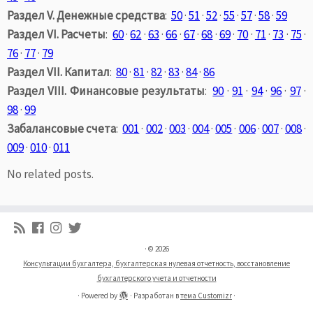
Раздел V. Денежные средства
:
50
·
51
·
52
·
55
·
57
·
58
·
59
Раздел VI. Расчеты
:
60
·
62
·
63
·
66
·
67
·
68
·
69
·
70
·
71
·
73
·
75
·
76
·
77
·
79
Раздел VII. Капитал
:
80
·
81
·
82
·
83
·
84
·
86
Раздел VIII. Финансовые результаты
:
90
·
91
·
94
·
96
·
97
·
98
·
99
Забалансовые счета
:
001
·
002
·
003
·
004
·
005
·
006
·
007
·
008
·
009
·
010
·
011
No related posts.
·
© 2026
Консультации бухгалтера, бухгалтерская нулевая отчетность, восстановление
бухгалтерского учета и отчетности
·
Powered by
·
Разработан в
тема Customizr
·