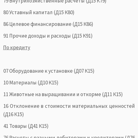
79 Внутрихозяйственные расчеты (Д15 К79)
80 Уставный капитал (Д15 К80)
86 Целевое финансирование (Д15 К86)
91 Прочие доходы и расходы (Д15 К91)
По кредиту
07 Оборудование к установке (Д07 К15)
10 Материалы (Д10 К15)
11 Животные на выращивании и откорме (Д11 К15)
16 Отклонение в стоимости материальных ценностей
(Д16 К15)
41 Товары (Д41 К15)
76 Расчеты с разными дебиторами и кредиторами (Д76