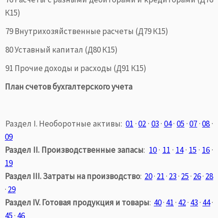
К15)
79 Внутрихозяйственные расчеты (Д79 К15)
80 Уставный капитал (Д80 К15)
91 Прочие доходы и расходы (Д91 К15)
План счетов бухгалтерского учета
Раздел I. Необоротные активы:
01
·
02
·
03
·
04
·
05
·
07
·
08
·
09
Раздел II. Производственные запасы
:
10
·
11
·
14
·
15
·
16
·
19
Раздел III. Затраты на производство
:
20
·
21
·
23
·
25
·
26
·
28
·
29
Раздел IV. Готовая продукция и товары
:
40
·
41
·
42
·
43
·
44
·
45
·
46