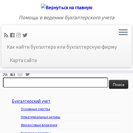
Помощь в ведении бухгалтерского учета
Главная
»
Карта сайта
»
15 счет «Заготовление и
Как найти бухгалтера или бухгалтерскую фирму
приобретение материальных ценностей»
Карта сайта
Ссылки соцсетей
Найти:
Бухгалтерский учет
Основные срества
Нематериальные активы
Финансовые вложения
Капитал и резервы