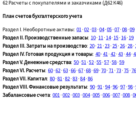
62 Расчеты с покупателями и заказчиками (Д62 К46)
План счетов бухгалтерского учета
Раздел I. Необоротные активы:
01
·
02
·
03
·
04
·
05
·
07
·
08
·
09
Раздел II. Производственные запасы
:
10
·
11
·
14
·
15
·
16
·
19
Раздел III. Затраты на производство
:
20
·
21
·
23
·
25
·
26
·
28
·
Раздел IV. Готовая продукция и товары
:
40
·
41
·
42
·
43
·
44
·
4
Раздел V. Денежные средства
:
50
·
51
·
52
·
55
·
57
·
58
·
59
Раздел VI. Расчеты
:
60
·
62
·
63
·
66
·
67
·
68
·
69
·
70
·
71
·
73
·
75
·
7
Раздел VII. Капитал
:
80
·
81
·
82
·
83
·
84
·
86
Раздел VIII. Финансовые результаты
:
90
·
91
·
94
·
96
·
97
·
98
·
Забалансовые счета
:
001
·
002
·
003
·
004
·
005
·
006
·
007
·
008
·
0